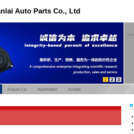
lai Auto Parts Co., Ltd
1
2
3
Enquiry Car
Nachrichten
Kontakt