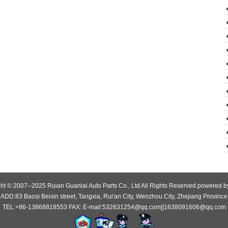
ht © 2007--2025 Ruian Guanlai Auto Parts Co., Ltd All Rights Reserved.powered 
ADD:83 Baosi Beixin street, Tangxia, Rui'an City, Wenzhou City, Zhejiang Province
TEL:+86-13868818553 FAX: E-mail:532631254@qq.com||1638091606@qq.com