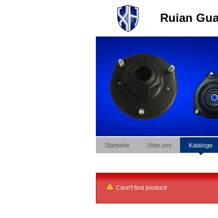
Ruian Guan
Startseite
Über uns
Kataloge
Cann't find product!