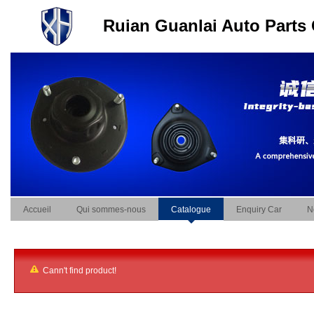
Ruian Guanlai Auto Parts 
Accueil
Qui sommes-nous
Catalogue
Enquiry Car
N
Cann't find product!