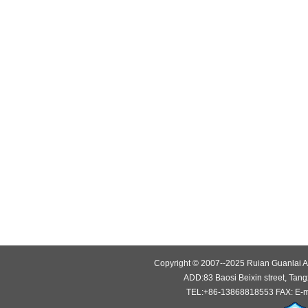
Copyright © 2007--2025 Ruian Guanlai Au
ADD:83 Baosi Beixin street, Tang
TEL:+86-13868818553 FAX: E-